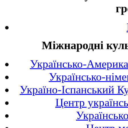
гр
Міжнародні куль
Українсько-Америка
Українсько-німе
Україно-Іспанський К
Центр українсь
Українськ