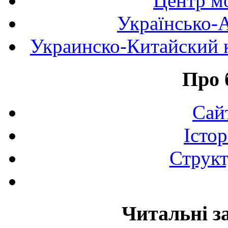
Центр мо
Українсько-
Украинско-Китайский к
Про 
Сай
Істор
Структ
Читальні з