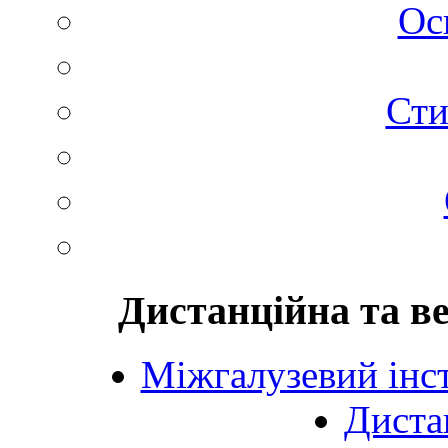
Ос
Сти
Дистанційна та в
Міжгалузевий інст
Диста