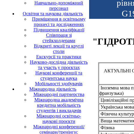
рівн
Навчально-допоміжний
персонал
G19
Освітня та наукова діяльність
Приміщення в освітньому
процесі та дослідженнях
Підвищення кваліфікації
Співпраця зі
"ГІДРОТ
стейкхолдерами
Відкриті лекції та круглі
столи
Екскурсії та практики
Науково-дослідна діяльність
та участь у проєктах
АКТУАЛЬНІ 
Наукові конференції та
студентська наука
Мобільності здобувачів
Іноземна мова п
Міжнародна діяльність
франзузька)
Міжнародні партнерства
Міжнародна академічна
Цивілізаційні пр
кредитна мобільність
Українська мова
студентів і викладачів
Фізична культура
Міжнародні освітньо-
Вища математи
наукові проєкти
Міжнародні конференції/
Фізика
семінари/тренінги: