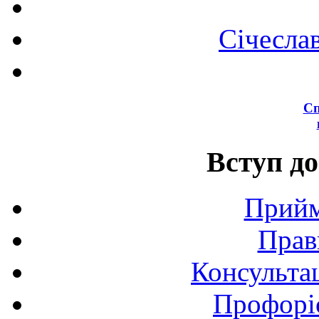
Січесла
Сп
Вступ до
Прийм
Прав
Консультац
Профоріє