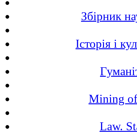
Збірник н
Історія і к
Гумані
Mining of
Law. St