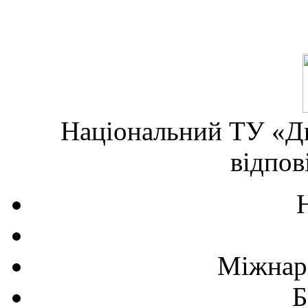
Національний ТУ «Дн
відпов
Міжнаро
Б