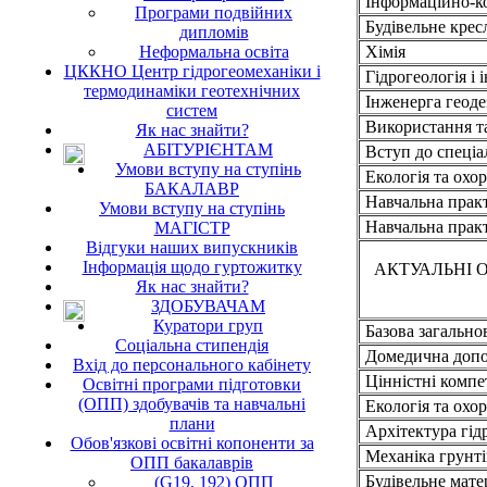
Інформаційно-ко
Програми подвійних
Будівельне крес
дипломів
Неформальна освіта
Хімія
ЦККНО Центр гідрогеомеханіки і
Гідрогеологія і 
термодинаміки геотехнічних
Інженерга геоде
систем
Використання та
Як нас знайти?
АБІТУРІЄНТАМ
Вступ до спеціа
Умови вступу на ступінь
Екологія та охо
БАКАЛАВР
Навчальна практи
Умови вступу на ступінь
Навчальна практи
МАГІСТР
Відгуки наших випускників
Інформація щодо гуртожитку
АКТУАЛЬНІ 
Як нас знайти?
ЗДОБУВАЧАМ
Куратори груп
Базова загально
Соціальна стипендія
Домедична доп
Вхід до персонального кабінету
Цінністні компе
Освітні програми підготовки
(ОПП) здобувачів та навчальні
Екологія та охо
плани
Архітектура гід
Обов'язкові освітні копоненти за
Механіка грунті
ОПП бакалаврів
Будівельне мате
(G19, 192) ОПП