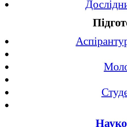
Дослідн
Підгот
Аспірантур
Моло
Студе
Науко