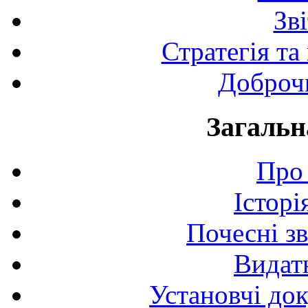
Зв
Стратегія та
Доброчи
Загальн
Про 
Історі
Почесні з
Видат
Установчі до