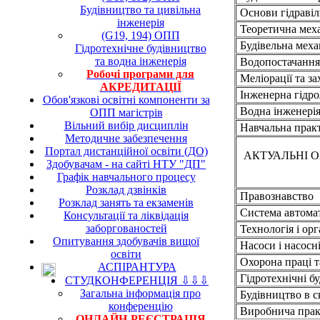
Будівництво та цивільна
Основи гідравіл
інженерія
Теоретична механ
(G19, 194) ОПП
Будівельна меха
Гідротехнічне будівництво
та водна інженерія
Водопостачання 
Робочі програми для
Меліорації та за
АКРЕДИТАЦІЇ
Інженерна гідро
Обов'язкові освітні компоненти за
Водна інженерія 
ОПП магістрів
Вільний вибір дисциплін
Навчальна практи
Методичне забезпечення
Портал дистанційної освіти (ДО)
АКТУАЛЬНІ 
Здобувачам - на сайті НТУ "ДП"
Графік навчального процесу
Розклад дзвінків
Правознавство
Розклад занять та екзаменів
Система автомат
Консультації та ліквідація
заборгованостей
Технологія і орг
Опитування здобувачів вищої
Насоси і насосні
освіти
Охорона праці т
АСПІРАНТУРА
Гідротехнічні бу
СТУДКОНФЕРЕНЦІЯ ⇩⇩⇩
Загальна інформація про
Будівництво в с
конференцію
Виробнича прак
ОНЛАЙН-РЕЄСТРАЦІЯ