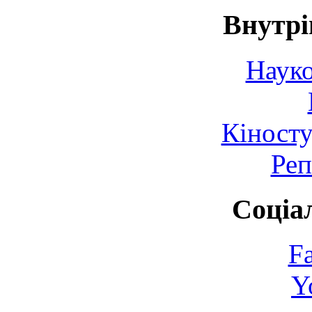
Внутрі
Науко
Кіносту
Реп
Соціа
F
Y