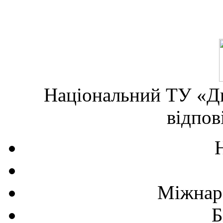
Національний ТУ «Дн
відпов
Міжнаро
Б