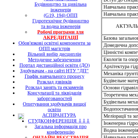
Будівництво та цивільна
Навчальна практи
інженерія
Навчальна практи
(G19, 194) ОПП
Гідротехнічне будівництво
АКТУАЛЬ
та водна інженерія
Робочі програми для
АКРЕДИТАЦІЇ
Базова загально
Обов'язкові освітні компоненти за
Домедична доп
ОПП магістрів
Цінністні компе
Вільний вибір дисциплін
Екологія та охо
Методичне забезпечення
Портал дистанційної освіти (ДО)
Архітектура гід
Здобувачам - на сайті НТУ "ДП"
Механіка грунті
Графік навчального процесу
Будівельне мате
Розклад дзвінків
Розклад занять та екзаменів
Основи гідравіл
Консультації та ліквідація
Теоретична механ
заборгованостей
Будівельна меха
Опитування здобувачів вищої
Водопостачання 
освіти
АСПІРАНТУРА
Меліорації та за
СТУДКОНФЕРЕНЦІЯ ⇩⇩⇩
Інженерна гідро
Загальна інформація про
Водна інженерія 
конференцію
Навчальна практи
ОНЛАЙН-РЕЄСТРАЦІЯ