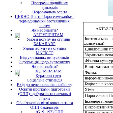
Програми подвійних
дипломів
Неформальна освіта
ЦККНО Центр гідрогеомеханіки і
термодинаміки геотехнічних
систем
АКТУАЛЬ
Як нас знайти?
АБІТУРІЄНТАМ
Іноземна мова п
Умови вступу на ступінь
франзузька)
БАКАЛАВР
Умови вступу на ступінь
Цивілізаційні пр
МАГІСТР
Українська мова
Відгуки наших випускників
Фізична культура
Інформація щодо гуртожитку
Як нас знайти?
Вища математи
ЗДОБУВАЧАМ
Фізика
Куратори груп
Інформаційно-ко
Соціальна стипендія
Будівельне крес
Вхід до персонального кабінету
Освітні програми підготовки
Хімія
(ОПП) здобувачів та навчальні
Гідрогеологія і 
плани
Інженерга геоде
Обов'язкові освітні копоненти за
Використання та
ОПП бакалаврів
(G19, 192) ОПП
Вступ до спеціа