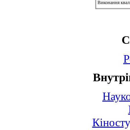
Виконання квалі
С
Р
Внутрі
Науко
Кіносту