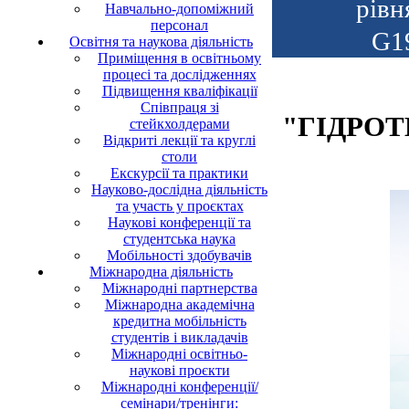
рівн
Навчально-допоміжний
персонал
G19
Освітня та наукова діяльність
Приміщення в освітньому
процесі та дослідженнях
Підвищення кваліфікації
Співпраця зі
"ГІДРОТ
стейкхолдерами
Відкриті лекції та круглі
столи
Екскурсії та практики
Науково-дослідна діяльність
та участь у проєктах
Наукові конференції та
студентська наука
Мобільності здобувачів
Міжнародна діяльність
Міжнародні партнерства
Міжнародна академічна
кредитна мобільність
студентів і викладачів
Міжнародні освітньо-
наукові проєкти
Міжнародні конференції/
семінари/тренінги: