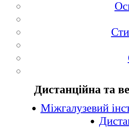
Ос
Сти
Дистанційна та в
Міжгалузевий інст
Диста