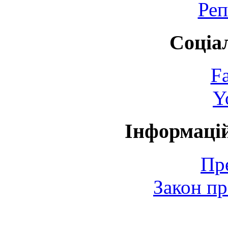
Реп
Соціа
F
Y
Інформаці
Пр
Закон пр