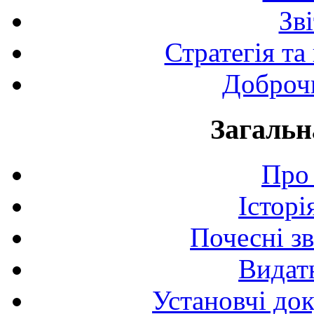
Зв
Стратегія та
Доброчи
Загальн
Про 
Історі
Почесні з
Видат
Установчі до