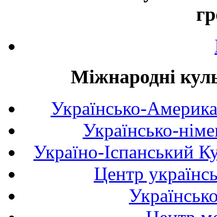
гр
Міжнародні куль
Українсько-Америка
Українсько-німе
Україно-Іспанський К
Центр українсь
Українськ