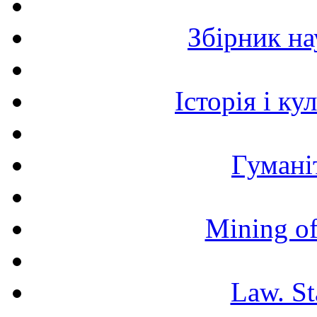
Збірник н
Історія і к
Гумані
Mining of
Law. St