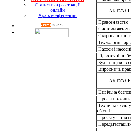
Статистика реєстрацій
онлайн
АКТУАЛЬ
Архів конференцій
Правознавство
Системи автомат
Охорона праці т
Технологія і орг
Насоси і насосні
Гідротехнічні бу
Будівництво в с
Виробнича прак
АКТУАЛЬ
Цивільна безпе
Проєктно-кошто
Технічна експлуа
об'єктів
Проєктування гі
Передатестаційн