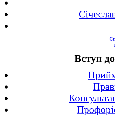
Січесла
Сп
Вступ до
Прийм
Прав
Консультац
Профоріє