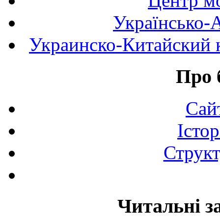
Центр мо
Українсько-
Украинско-Китайский к
Про 
Сай
Істор
Структ
Читальні з