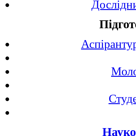
Дослідн
Підгот
Аспірантур
Моло
Студе
Науко