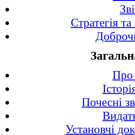
Зв
Стратегія та
Доброчи
Загальн
Про 
Історі
Почесні з
Видат
Установчі до