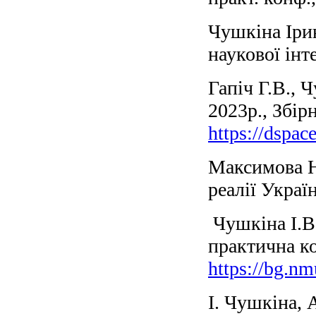
Чушкіна Ірин
наукової інт
Гапіч Г.В., 
2023р., Збір
https://d
Максимова Н.
реалії Украї
Чушкіна І.В.
практична ко
https://bg.
І. Чушкіна, 