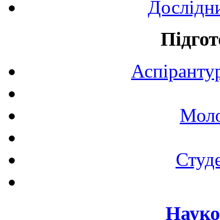
Дослідн
Підгот
Аспірантур
Моло
Студе
Науко