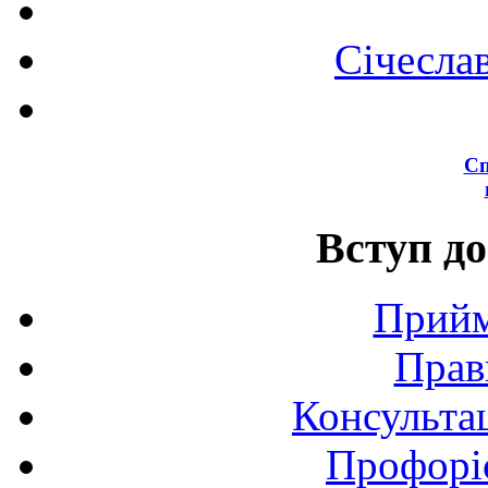
Січесла
Сп
Вступ до
Прийм
Прав
Консультац
Профоріє