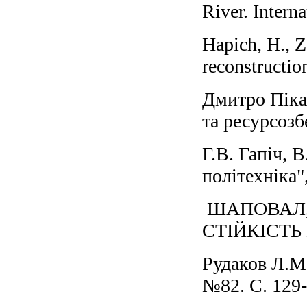
River. Intern
Hapich, H., Z
reconstructio
Дмитро Пікар
та ресурсозб
Г.В. Гапіч, 
політехніка"
ШАПОВАЛ, В
СТІЙКІСТЬ Ґ
Рудаков Л.М.
№82. С. 129