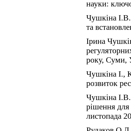
науки: ключо
Чушкіна І.В.
та встановле
Ірина Чушкін
регуляторних
року, Суми, 
Чушкіна І., 
розвиток рес
Чушкіна І.В.
рішення для 
листопада 20
Рудаков О.Л.