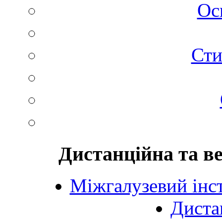
Ос
Сти
Дистанційна та в
Міжгалузевий інст
Диста