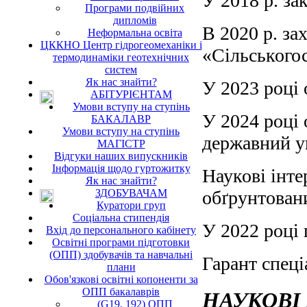
У 2018 р. за
Програми подвійних
дипломів
В 2020 р. за
Неформальна освіта
ЦККНО Центр гідрогеомеханіки і
«Сільськогос
термодинаміки геотехнічних
систем
Як нас знайти?
У 2023 році 
АБІТУРІЄНТАМ
Умови вступу на ступінь
У 2024 році 
БАКАЛАВР
Умови вступу на ступінь
державний у
МАГІСТР
Відгуки наших випускників
Інформація щодо гуртожитку
Наукові інте
Як нас знайти?
ЗДОБУВАЧАМ
обґрунтован
Куратори груп
Соціальна стипендія
У 2022 році 
Вхід до персонального кабінету
Освітні програми підготовки
(ОПП) здобувачів та навчальні
Гарант спеці
плани
Обов'язкові освітні копоненти за
ОПП бакалаврів
НАУКОВІ
(G19, 192) ОПП