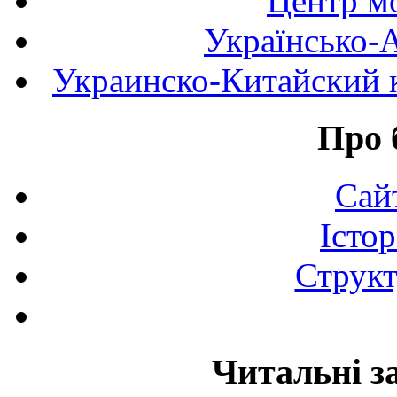
Центр мо
Українсько-
Украинско-Китайский к
Про 
Сай
Істор
Структ
Читальні з