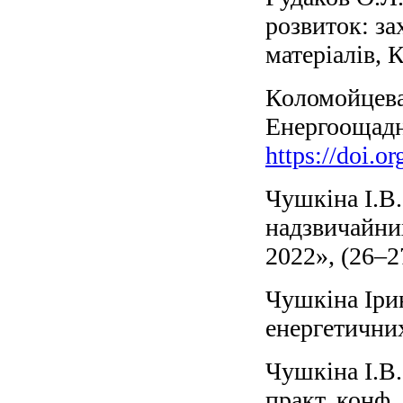
розвиток: з
матеріалів, К
Коломойцева 
Енергоощадні
https://doi.o
Чушкіна І.В.
надзвичайних
2022», (26–2
Чушкіна Ірин
енергетичних
Чушкіна І.В.
практ. конф.