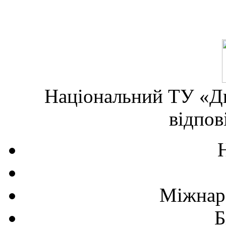
Національний ТУ «Дн
відпов
Міжнаро
Б