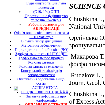
Будівництво та цивільна
SCIENCE 
інженерія
(G19, 194) ОПП
Гідротехнічне будівництво
Chushkina I.
та водна інженерія
Робочі програми для
National Uni
АКРЕДИТАЦІЇ
Обов'язкові освітні компоненти за
Орлінська О.
ОПП магістрів
Вільний вибір дисциплін
зрошувальної
Методичне забезпечення
Портал дистанційної освіти (ДО)
Здобувачам - на сайті НТУ "ДП"
Макарова Т.К
Графік навчального процесу
фосфогіпсом.
Розклад дзвінків
Розклад занять та екзаменів
Консультації та ліквідація
Rudakov L., H
заборгованостей
Опитування здобувачів вищої
Journ. Geol.
освіти
АСПІРАНТУРА
СТУДКОНФЕРЕНЦІЯ ⇩⇩⇩
Chushkina I.
Загальна інформація про
of Excess Act
конференцію
ОНЛАЙН-РЕЄСТРАЦІЯ