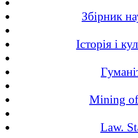
Збірник н
Історія і к
Гумані
Mining of
Law. St