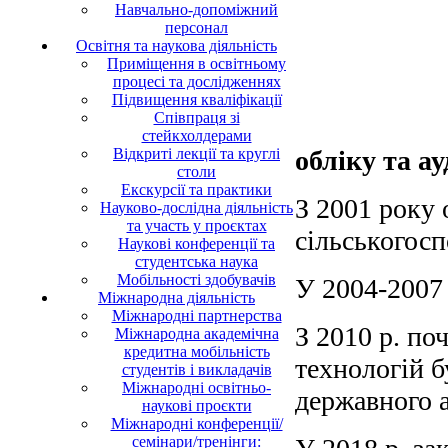
Навчально-допоміжний
персонал
Освітня та наукова діяльність
Приміщення в освітньому
процесі та дослідженнях
Підвищення кваліфікації
Співпраця зі
стейкхолдерами
Відкриті лекції та круглі
обліку та а
столи
Екскурсії та практики
З 2001 року
Науково-дослідна діяльність
та участь у проєктах
сільськогосп
Наукові конференції та
студентська наука
Мобільності здобувачів
У 2004-2007
Міжнародна діяльність
Міжнародні партнерства
З 2010 р. по
Міжнародна академічна
кредитна мобільність
технологій б
студентів і викладачів
Міжнародні освітньо-
державного 
наукові проєкти
Міжнародні конференції/
семінари/тренінги: