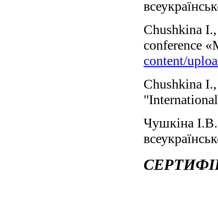
всеукраїнськ
Chushkina I.,
conference «M
content/uplo
Chushkina I.,
"Internationa
Чушкіна І.В.
всеукраїнськ
СЕРТИФІКА