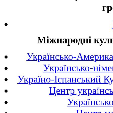
гр
Міжнародні куль
Українсько-Америка
Українсько-німе
Україно-Іспанський К
Центр українсь
Українськ