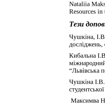
Nataliia Mak
Resources in
Тези допов
Чушкіна, І.В
досліджень, 
Кибальна І.В
міжнародний
“Львівська п
Чушкіна І.В.
студентської
Максимва Н.М