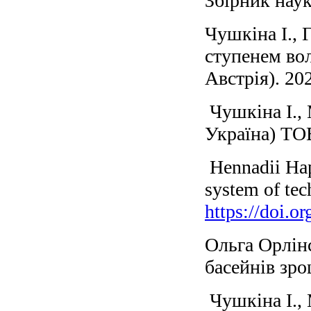
Збірник наук
Чушкіна І., 
ступенем вол
Австрія). 20
Чушкіна І.,
Україна) ТО
Hennadii Hap
system of tec
https://doi.
Ольга Орлінс
басейнів зро
Чушкіна І., 