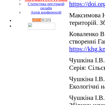
https://doi.o
Статистика реєстрацій
онлайн
Архів конференцій
Максимова Н.
територій. З
Коваленко В.
створенні Га
https://khg.k
Чушкіна І.В.
Серія: Сіль
Чушкіна І.В.
Екологічні н
Чушкіна І.В.